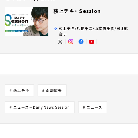
荻上チキ・ Session
荻上チキ/片桐千晶/山本恵里伽/日比麻
音子
# 荻上チキ
# 南部広美
# ニュース＝Daily News Session
# ニュース