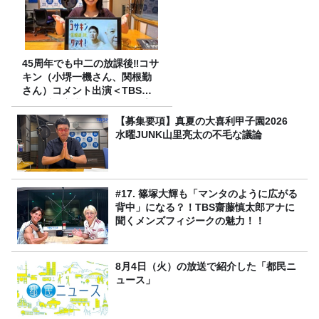
45周年でも中二の放課後‼コサ
キン（小堺一機さん、関根勤
さん）コメント出演＜TBSラ
ジオ番組審議会からのご報告
＞
【募集要項】真夏の大喜利甲子園2026
水曜JUNK山里亮太の不毛な議論
#17. 篠塚大輝も「マンタのように広がる
背中」になる？！TBS齋藤慎太郎アナに
聞くメンズフィジークの魅力！！
8月4日（火）の放送で紹介した「都民ニ
ュース」