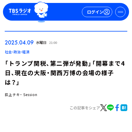
ログイン
マイページ
2025.04.09
水曜日
21:00
新規会員登録
ログイン
社会・政治・経済
「トランプ関税、第二弾が発動」「開幕まで4
日、現在の大阪・関西万博の会場の様子
は？」
荻上チキ・ Session
今日の番組表
この記事をシェア
週間番組表
トピックス
TBS Podcast