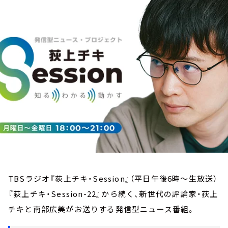
お知らせ
イベント・グッズ
YouTube
会社情報
TBSラジオ『荻上チキ・Session』（平日午後6時～生放送）
『荻上チキ・Session-22』から続く、新世代の評論家・荻上
チキと南部広美がお送りする発信型ニュース番組。