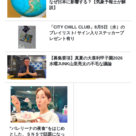
なぜ日本に影響する？【気象予報士が解
説】
「CITY CHILL CLUB」8月5日（水）の
プレイリスト/ サイン入りステッカープ
レゼント有り
【募集要項】真夏の大喜利甲子園2026
水曜JUNK山里亮太の不毛な議論
”バレリーナの夜食”をはじめ
とした、ＳＮＳで話題になっ