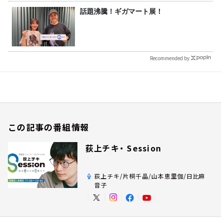
話題沸騰！ギガマート展！
Recommended by
この記事の番組情報
荻上チキ・ Session
荻上チキ/片桐千晶/山本恵里伽/日比麻
音子