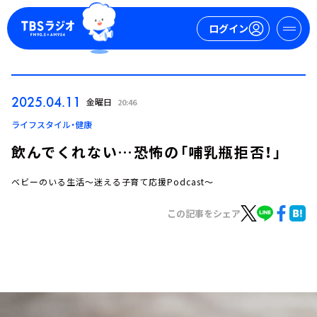
ログイン
マイページ
2025.04.11
金曜日
20:46
新規会員登録
ログイン
ライフスタイル・健康
飲んでくれない…恐怖の「哺乳瓶拒否！」
ベビーのいる生活～迷える子育て応援Podcast～
この記事をシェア
今日の番組表
週間番組表
トピックス
TBS Podcast