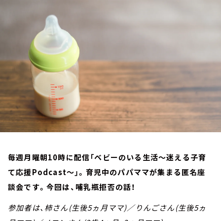
お知らせ
イベント・グッズ
YouTube
会社情報
毎週月曜朝10時に配信「ベビーのいる生活～迷える子育
て応援Podcast～」。育児中のパパママが集まる匿名座
談会です。今回は、哺乳瓶拒否の話！
参加者は、柿さん(生後5ヵ月ママ)／りんごさん(生後5ヵ