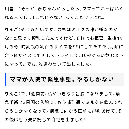
川島 ：
そっか、赤ちゃんからしたら、ママっておっぱいく
れる人でしょ！これじゃない！ってことですよね｡
りんご：
そうみたいです。最初はミルクの味が嫌なのか
な？と思って搾乳したんですけど、それでも拒否。生後4ヶ
月の時、哺乳瓶の乳首のサイズをSSにしてたので、月齢に
合うMサイズに変更してトライして、10秒ぐらい飲むよう
になって。でも、泣きわめいて出しました。
ママが入院で緊急事態。やるしかない
りんご：
で、1週間前、私がいきなり盲腸になりまして、緊
急手術と5日間の入院に。もう哺乳瓶でミルクを飲んでも
らうしかなくなって。病院に向かう直前に母乳あげて、そ
の後はもう夫に託して自宅を出ました！