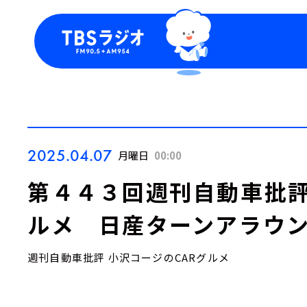
今日の番組表
トピッ
週間番組表
TBS
Podca
お知ら
2025.04.07
月曜日
00:00
第４４３回週刊自動車批評
ルメ 日産ターンアラウ
週刊自動車批評 小沢コージのCARグルメ