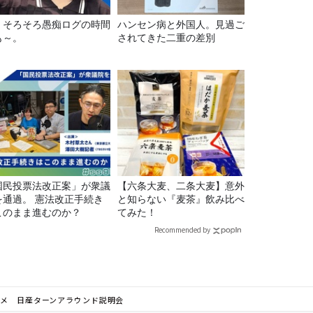
69 そろそろ愚痴ログの時間
ハンセン病と外国人。見過ご
も～。
されてきた二重の差別
国民投票法改正案」が衆議
【六条大麦、二条大麦】意外
を通過。 憲法改正手続き
と知らない『麦茶』飲み比べ
このまま進むのか？
てみた！
Recommended by
ルメ 日産ターンアラウンド説明会