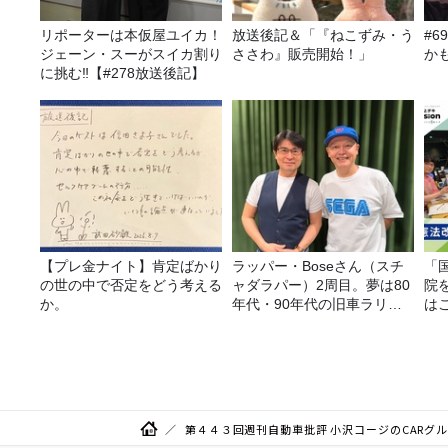
リポーターは本仮屋ユイカ！
放送後記＆「『ねこずみ・う
#
ジェーン・スーがスイカ割り
ささわ』販売開始！」
か
に挑む‼【#278放送後記】
【プレ金ナイト】肯定ばかり
ラッパー・Boseさん（スチ
「
の世の中で否定をどう考える
ャダラパー）2周目。夢は80
院
か。
年代・90年代の旧車ラリ
は
ー！
第４４３回週刊自動車批評 小沢コージのCARグ