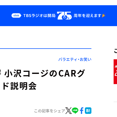
クス
イベント・グッ
ズ
st
YouTube
せ
会社情報
バラエティ・お笑い
 小沢コージのCARグ
ンド説明会
この記事をシェア