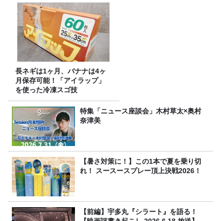
長ネギは1ヶ月、バナナは4ヶ
月保存可能！「アイラップ」
を使った冷凍スゴ技
特集「ニュース座談会」木村草太×奥村
奈津美
【暑さ対策に！】この1本で夏を乗り切
れ！ スースースプレー頂上決戦2026！
【前編】宇多丸『シラート』を語る！
【映画評書き起こし 2026.6.18 放送】