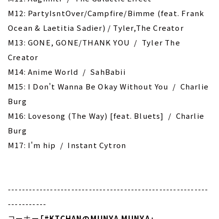
M12: PartyIsntOver/Campfire/Bimme (feat. Frank
Ocean & Laetitia Sadier) / Tyler,The Creator
M13: GONE, GONE/THANK YOU / Tyler The
Creator
M14: Anime World / SahBabii
M15: I Don't Wanna Be Okay Without You / Charlie
Burg
M16: ‎Lovesong (The Way) [feat. Bluets] / Charlie
Burg
M17: I'm hip / Instant Cytron
---------------------------------------------------------
-----------
コーナー
「
#KTCHAN
のMUNYA MUNYA」