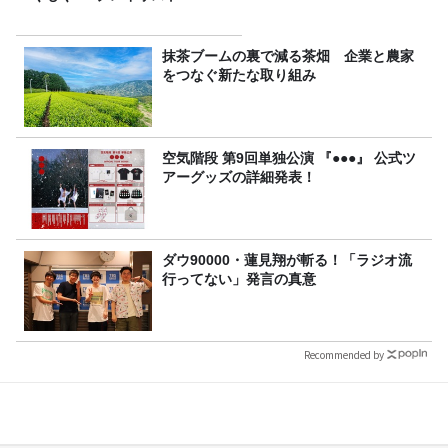
抹茶ブームの裏で減る茶畑 企業と農家
をつなぐ新たな取り組み
空気階段 第9回単独公演 『●●●』 公式ツ
アーグッズの詳細発表！
ダウ90000・蓮見翔が斬る！「ラジオ流
行ってない」発言の真意
Recommended by