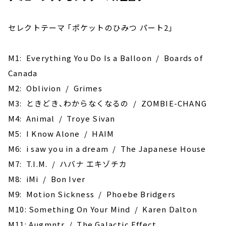
セレクトテーマ ｢ポケットのひみつ パート2｣
M1: ‎Everything You Do Is a Balloon / Boards of
Canada
M2: Oblivion / Grimes
M3: ときどき、わからなくなるの / ZOMBIE-CHANG
M4: Animal / Troye Sivan
M5: I Know Alone / HAIM
M6: i saw you in a dream / The Japanese House
M7: T.I.M. / ハバナ エキゾチカ
M8: iMi / Bon Iver
M9: Motion Sickness / Phoebe Bridgers
M10: Something On Your Mind / Karen Dalton
M11: Augmntr / The Galactic Effect