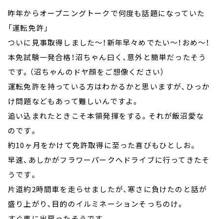
昨年からオープニングトークで何度も話題になっていた
「運転免許」
ついに見事取得しました～！新年早々めでたい～！おめ～！
本免試験一発合格！沼ちゃん曰く、意外と簡単だったそう
です。（沼ちゃんのドヤ顔をご想像ください）
運転免許を持っている方はわかるかと思いますが、ひっか
け問題などもあって難しいんですよ。
追い込まれたときこそ本領発揮をする。それが飯沼愛な
のです。
約10ヶ月をかけて免許取得に至った喜びもひとしお。
早速、あしかがフラワーパークへドライブに行ってきたそ
うです。
片道約2時間車を走らせましたが、寒さに負けたのと話が
盛り上がり、目的のイルミネーションそっちのけ。
すぐ車に出戻ったそうです。