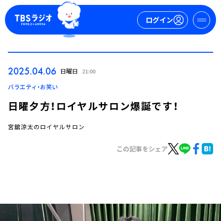
ログイン
マイページ
2025.04.06
日曜日
21:00
新規会員登録
ログイン
バラエティ・お笑い
日曜夕方！ロイヤルサロン爆誕です！
宮舘涼太のロイヤルサロン
この記事をシェア
今日の番組表
週間番組表
トピックス
TBS Podcast