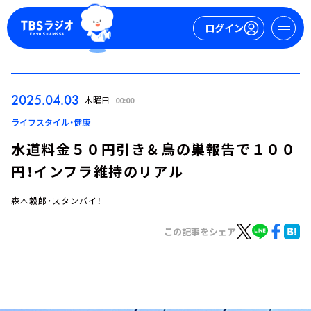
ログイン
マイページ
2025.04.03
木曜日
00:00
新規会員登録
ログイン
ライフスタイル・健康
水道料金５０円引き＆鳥の巣報告で１００
円！インフラ維持のリアル
森本毅郎・スタンバイ！
この記事をシェア
今日の番組表
週間番組表
トピックス
TBS Podcast