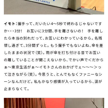
イモト：
握手って、だいたい4～5秒で終わるじゃないです
か・・・3分！ お互いに3分間、手を離さないの！ 手を離し
たら本当の別れだって、お互いにわかっているから。名残
惜し過ぎて、3分間ずっと。もう握手でもないよね、傘を差
したままの状況で（笑）。雨が傘を打ち付ける音でお互い
の離していることが聞こえないから、でかい声で＜だから
ぁ～東京生活がぁ～イモトさんのおかげでぇ～～～＞っ
て泣きながら（笑）。今思うと、とんでもなくファニーなシ
ーンなんだけど。私もかなり感情が入っているから、涙が
止まらなくて。