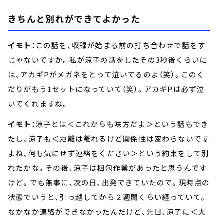
きちんと別れができてよかった
イモト：
この話を、収録が始まる前の打ち合わせで話をす
じゃないですか。私が涼子の話をしたその3秒後くらいに
は、アカギPがメガネをとって泣いてるのよ（笑）。このく
だりがもう1セットになっていて（笑）。アカギPは必ず泣
いてくれますね。
イモト：
涼子とは＜これからも味方だよ＞という話もでき
たし、涼子も＜距離は離れるけど関係性は変わらないです
よね、何も気にせず連絡をください＞という約束をして別
れたかな。その後、涼子は梱包作業があったと思うんです
けど。でも無事に、次の日、出発できていたので。現時点の
状態でいうと、引っ越してから２週間くらい経っていて。
なかなか連絡ができなかったんだけど、先日、涼子に＜大