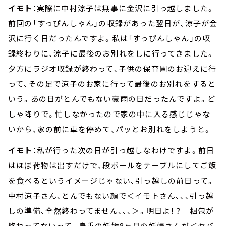
イモト：
実際に中村涼子は無事に金沢に引っ越しました。
前回の「すっぴんしゃん」の収録があった翌日が、涼子が金
沢に行く日だったんですよ。私は「すっぴんしゃん」の収
録終わりに、涼子に最後のお別れをしに行ってきました。
夕方にラジオ収録が終わって、子供の保育園のお迎えに行
って、その足で涼子のお家に行って最後のお別れをすると
いう。あの日がとんでもない豪雨の日だったんですよ。ど
しゃ降りで。忙しなかったので家の中に入る感じじゃな
いから、家の前に車を停めて、パッとお別れをしようと。
イモト：
私が行った次の日が引っ越しなわけですよ。前日
はほぼ荷物は出すだけで、段ボールをテーブルにしてご飯
を食べるというイメージじゃない、引っ越しの前日って。
中村涼子さん、とんでもない顔で＜イモトさん、、、引っ越
しの準備、全然終わってません、、、＞。明日よ！？ 梱包が
終わってないって。身重の妊娠8ヶ月の妊婦さんが＜ヤバ