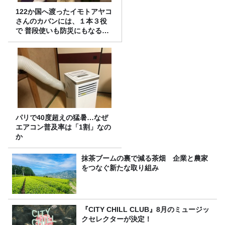
122か国へ渡ったイモトアヤコ
さんのカバンには、１本３役
で 普段使いも防災にもなる最
強の棒が入っていた！
パリで40度超えの猛暑…なぜ
エアコン普及率は「1割」なの
か
抹茶ブームの裏で減る茶畑 企業と農家
をつなぐ新たな取り組み
『CITY CHILL CLUB』8月のミュージッ
クセレクターが決定！