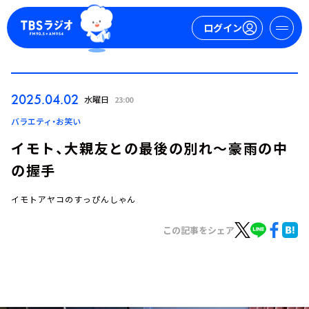
ログイン
マイページ
2025.04.02
水曜日
23:00
新規会員登録
ログイン
バラエティ・お笑い
イモト、大親友との最後の別れ～豪雨の中
の握手
イモトアヤコのすっぴんしゃん
この記事をシェア
今日の番組表
週間番組表
トピックス
TBS Podcast