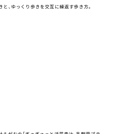
きと、ゆっくり歩きを交互に繰返す歩き方。
社えがおの「ぎゅぎゅっと活菜青汁 乳酸菌プラ