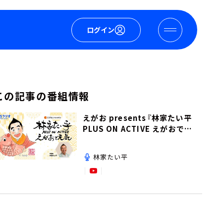
ログイン
この記事の番組情報
えがお presents『林家たい平
PLUS ON ACTIVE えがおで元
気』
林家たい平