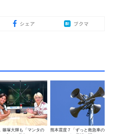
シェア
ブクマ
7. 篠塚大輝も「マンタの
熊本震度７「ずっと救急車の