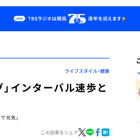
クス
イベント・グッ
ズ
st
YouTube
せ
会社情報
ライフスタイル・健康
グ」インターバル速歩と
がおで元気』
この記事をシェア