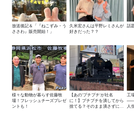
放送後記＆「『ねこずみ・う
久米宏さんは平野レミさんが
話
ささわ』販売開始！」
好きだった？？
様々な動物が暮らす佐藤牧
【あの‘プチプチ‘が社名
工
場！フレッシュチーズプレゼ
に！】プチプチを潰してから
—
ントも！
捨てる？そのまま潰さずに捨
人
てる？