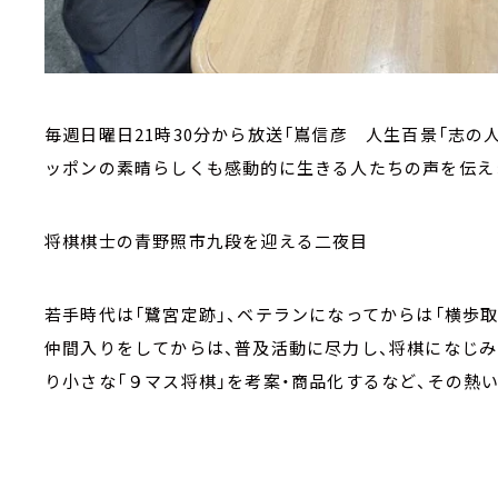
毎週日曜日21時30分から放送「嶌信彦 人生百景「志の
ッポンの素晴らしくも感動的に生きる人たちの声を伝え
将棋棋士の青野照市九段を迎える二夜目
若手時代は「鷺宮定跡」、ベテランになってからは「横歩
仲間入りをしてからは、普及活動に尽力し、将棋になじ
り小さな「９マス将棋」を考案・商品化するなど、その熱