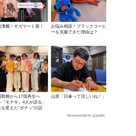
題沸騰！ギガマート展！
お悩み相談！ブラックコーヒ
ーを克服できた理由は？
場勤務から17億再生へ
山里「日傘って涼しいね！」
—『モナキ』4人が語る、
生を変えた“ポチッ”の話
Recommended by