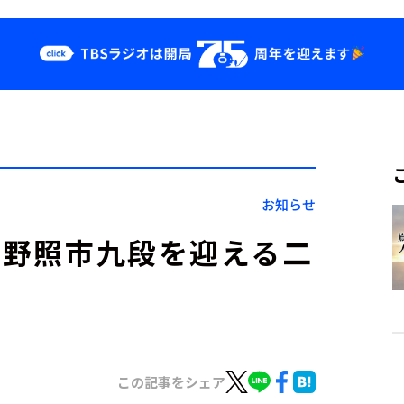
クス
イベント・グッ
ズ
st
YouTube
せ
会社情報
お知らせ
の青野照市九段を迎える二
この記事をシェア