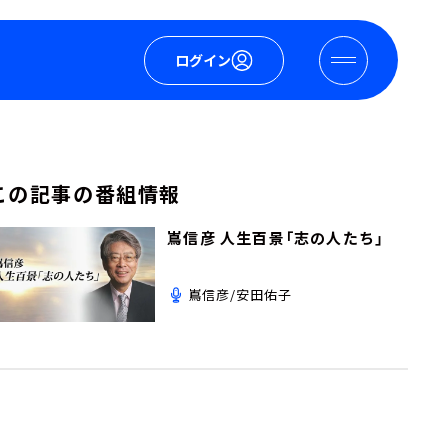
ログイン
この記事の番組情報
嶌信彦 人生百景「志の人たち」
嶌信彦/安田佑子