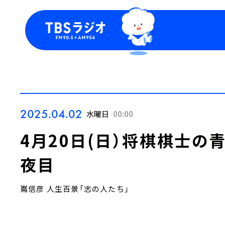
今日の番組表
トピッ
週間番組表
TBS
Podca
お知ら
2025.04.02
水曜日
00:00
4月20日(日）将棋棋士
夜目
嶌信彦 人生百景「志の人たち」