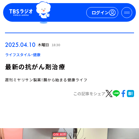
ログイン
マイページ
2025.04.10
木曜日
18:30
新規会員登録
ログイン
ライフスタイル・健康
最新の抗がん剤治療
週刊ミヤリサン製薬！腸から始まる健康ライフ
この記事をシェア
今日の番組表
週間番組表
トピックス
TBS Podcast