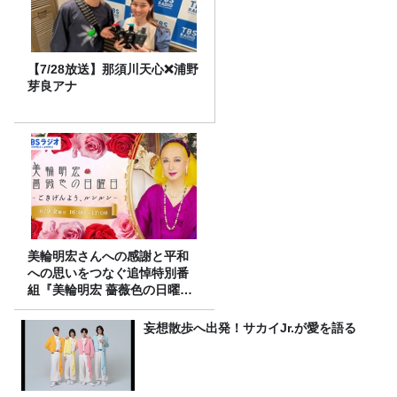
【7/28放送】那須川天心❌浦野
芽良アナ
美輪明宏さんへの感謝と平和
への思いをつなぐ追悼特別番
組『美輪明宏 薔薇色の日曜日
～ごきげんよう、ルンルン
～』8/9（日）16時放送
妄想散歩へ出発！サカイJr.が愛を語る