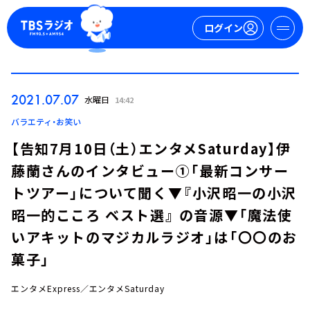
ログイン
マイページ
2021.07.07
水曜日
14:42
新規会員登録
ログイン
バラエティ・お笑い
【告知7月10日（土）エンタメSaturday】伊
藤蘭さんのインタビュー①「最新コンサー
トツアー」について聞く▼『小沢昭一の小沢
昭一的こころ ベスト選』 の音源▼「魔法使
いアキットのマジカルラジオ」は「〇〇のお
今日の番組表
菓子」
週間番組表
トピックス
エンタメExpress／エンタメSaturday
TBS Podcast