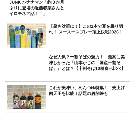
JUNK バナナマン「約３か月
ぶりに登場の近藤春菜さんと
イロモネア話！！」
【暑さ対策に！】この1本で夏を乗り切
れ！ スースースプレー頂上決戦2026！
なぜ人気？十割そばの魅力！ 最高に美
味しかった『山本かじの「国産十割そ
ば」』とは？【十割そば10種食べ比べ】
これが美味い、めんつゆ特集！！売上げ
四天王を比較！話題の唐船峡も