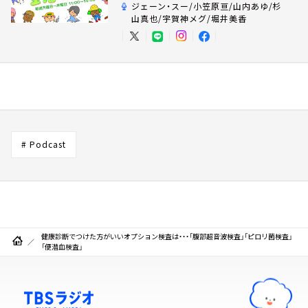
ジェーン・スー/小笠原亘/山内あゆ/杉
山真也/宇賀神メグ/堀井美香
# Podcast
健康診断でつけた方がいいオプション検査は・・・「腹部超音波検査」「ピロリ菌検査」
「便潜血検査」