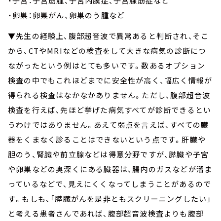
・子宮：子宮筋腫、子宮内膜症、子宮腺筋症など
・卵巣：卵巣がん、卵巣のう腫など
▼先生の経験上、腹部超音波で異常あると判断され、そこ
から、CTやMRIなどの検査をして大きな病気の診断につ
ながったという例はとても多いです。数あるオプション
検査の中でもこれほどまでに安全性が高く、幅広く情報が
得られる検査はなかなかありません。ただし、腹部超音波
検査を行えば、先ほど挙げた病気すべてが診断できるとい
うわけではありません。あえて弱点を言えば、すべての臓
器をくまなく診ることはできないという点です。肝臓や
胆のう、腎臓や前立腺などは得意分野ですが、膵臓や子宮
や卵巣などの奥深くにある臓器は、腸内のガスなどが溜ま
っているなどで、見えにくくなってしまうことがあるので
す。もしも、「膵臓がんを是非ともスクリーニングしたい」
と考える患者さんであれば、腹部超音波検査よりも腹部