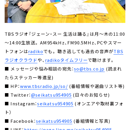
TBSラジオ『ジェーン・スー 生活は踊る』は月～木の11:00
～14:00生放送。 AM954kHz、FM90.5MHz、PCやスマー
トフォンは
radiko
でも。 聴き逃しても過去の音声が
TBS
ラジオクラウド
や、
radikoタイムフリー
で聴けます。
■ メッセージや悩み相談の宛先：
so@tbs.co.jp
(読まれ
たらステッカー等進呈)
■ HP：
www.tbsradio.jp/so/
(番組情報や選曲リスト等)
■ Twitter：
@seikatsu954905
(日々のお知らせ)
■ Instagram：
seikatsu954905
(オンエアや取材裏フォ
ト）
■ Facebook：
seikatsu954905
(番組情報と写真)
■ LINE：
https://page.line.me/seikatsu954905