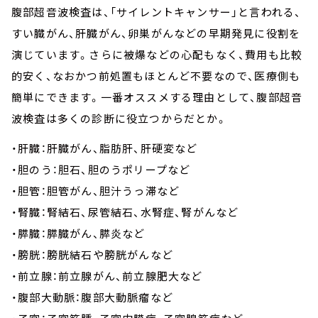
腹部超音波検査は、「サイレントキャンサー」と言われる、
すい臓がん、肝臓がん、卵巣がんなどの早期発見に役割を
演じています。さらに被爆などの心配もなく、費用も比較
的安く、なおかつ前処置もほとんど不要なので、医療側も
簡単にできます。一番オススメする理由として、腹部超音
波検査は多くの診断に役立つからだとか。
・肝臓：肝臓がん、脂肪肝、肝硬変など
・胆のう：胆石、胆のうポリープなど
・胆管：胆管がん、胆汁うっ滞など
・腎臓：腎結石、尿管結石、水腎症、腎がんなど
・膵臓：膵臓がん、膵炎など
・膀胱：膀胱結石や膀胱がんなど
・前立腺：前立腺がん、前立腺肥大など
・腹部大動脈：腹部大動脈瘤など