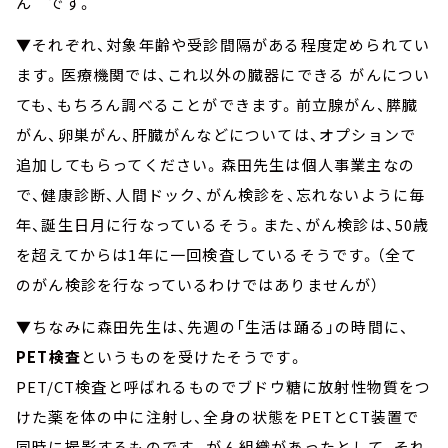
ん です。
▼それぞれ、対象年齢や受診間隔がある程度定められてい
ます。医療機関では、これ以外の臓器にできる がんについ
ても、もちろん調べることができます。前立腺がん、膵臓
がん、卵巣がん、肝臓がんなどについては、オプションで
追加してもらってください。森田先生は個人事業主なの
で、健康診断、人間ドック、がん検診を、忘れないように毎
年、誕生日月に行なっているそう。また、がん検診は、50歳
を超えてからは1年に一回検査しているそうです。（全て
のがん検診を行なっているわけではありませんが）
▼ちなみに森田先生は、先週の「生活は踊る」の時間に、
PET検査
というものを受けたそうです。
PET/CT検査と呼ばれるものでブドウ糖に放射性物質をつ
けた薬を体の中に注射し、全身の状態をPETとCT装置で
同時に撮影するものです。がん組織があったとして、それ