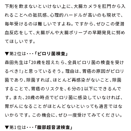
下剤を飲まないといけない上に、大腸カメラを肛門から入
れることへの抵抗感、心理的ハードルが高いのも現状で、
毎年受けるのは難しいですよね。ですから、ぜひこの便潜
血反応をして、大腸がんや大腸ポリープの早期発見に努め
てほしいです。
▼第2位は・・・
「ピロリ菌検査」
森田先生は「20歳を超えたら、全員ピロリ菌の検査を受け
るべき！」と思っているそう。理由は、胃癌の原因がピロリ
菌であり、除菌すれば、ほとんど再感染がないこと、除菌
することで、胃癌のリスクを、６分の1以下にできるんで
す。また、20歳の時点でピロリ菌に感染していなければ、
胃がんになることがほとんどないといっても過言ではな
いからです。この機会に、ぜひ一度受けてみてください。
▼第1位は・・・
「腹部超音波検査」