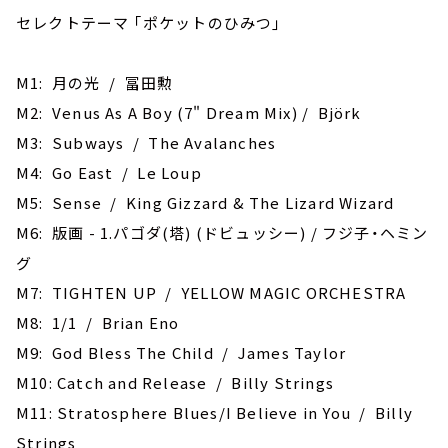
セレクトテーマ ｢ポケットのひみつ｣
M1: 月の光 / 冨田勲
M2: Venus As A Boy (7" Dream Mix) / Björk
M3: ‎Subways / The Avalanches
M4: ‎Go East / Le Loup
M5: Sense / King Gizzard & The Lizard Wizard
M6: 版画 - 1.パゴダ(塔) (ドビュッシー) / フジ子・ヘミン
グ
M7: TIGHTEN UP / YELLOW MAGIC ORCHESTRA
M8: 1/1 / Brian Eno
M9: God Bless The Child / James Taylor
M10: Catch and Release / Billy Strings
M11: Stratosphere Blues/I Believe in You / Billy
Strings