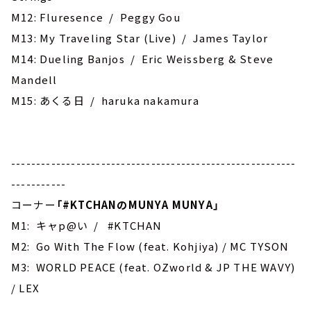
M12: Fluresence / Peggy Gou
M13: My Traveling Star (Live) / James Taylor
M14: Dueling Banjos / Eric Weissberg & Steve
Mandell
M15: あくる日 / haruka nakamura
---------------------------------------------------------
-----------
コーナー
「
#KTCHAN
のMUNYA MUNYA」
M1: キャp@い / #KTCHAN
M2: ‎Go With The Flow (feat. Kohjiya) / MC TYSON
M3: WORLD PEACE (feat. OZworld & JP THE WAVY)
/ LEX