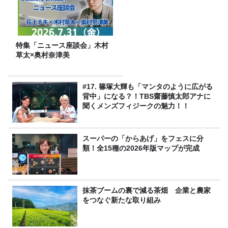
特集「ニュース座談会」木村
草太×奥村奈津美
#17. 篠塚大輝も「マンタのように広がる
背中」になる？！TBS齋藤慎太郎アナに
聞くメンズフィジークの魅力！！
スーパーの「からあげ」をフェスに分
類！全15種の2026年版マップが完成
抹茶ブームの裏で減る茶畑 企業と農家
をつなぐ新たな取り組み