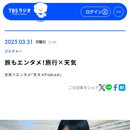
ログイン
マイページ
2025.03.31
月曜日
17:10
新規会員登録
ログイン
カルチャー
旅もエンタメ！旅行×天気
天気×エンタメ「天タメPodcast」
この記事をシェア
今日の番組表
週間番組表
トピックス
TBS Podcast