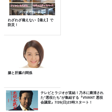
わざわざ備えない【備え】で
防災！
腸と肝臓の関係
テレビとラジオが直結！乃木に粛清され
た“悪役たち”が集結する『VIVANT 悪役
会議室』7/26(日)23時スタート！