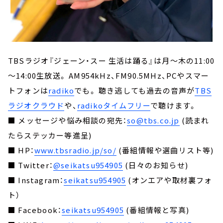
TBSラジオ『ジェーン・スー 生活は踊る』は月～木の11:00
～14:00生放送。 AM954kHz、FM90.5MHz、PCやスマー
トフォンは
radiko
でも。 聴き逃しても過去の音声が
TBS
ラジオクラウド
や、
radikoタイムフリー
で聴けます。
■ メッセージや悩み相談の宛先：
so@tbs.co.jp
(読まれ
たらステッカー等進呈)
■ HP：
www.tbsradio.jp/so/
(番組情報や選曲リスト等)
■ Twitter：
@seikatsu954905
(日々のお知らせ)
■ Instagram：
seikatsu954905
(オンエアや取材裏フォ
ト）
■ Facebook：
seikatsu954905
(番組情報と写真)