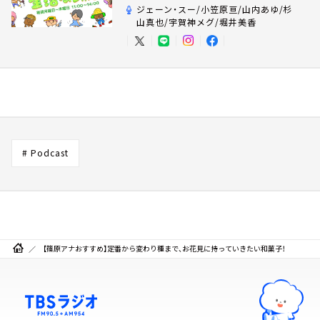
ジェーン・スー/小笠原亘/山内あゆ/杉
山真也/宇賀神メグ/堀井美香
# Podcast
【篠原アナおすすめ】定番から変わり種まで、お花見に持っていきたい和菓子！