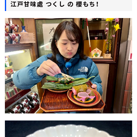
江戸甘味處 つくし の 櫻もち！