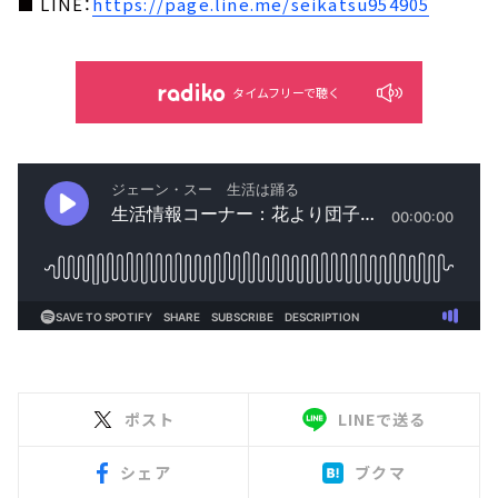
■ LINE：
https://page.line.me/seikatsu954905
タイムフリーで聴く
ポスト
LINEで送る
シェア
ブクマ