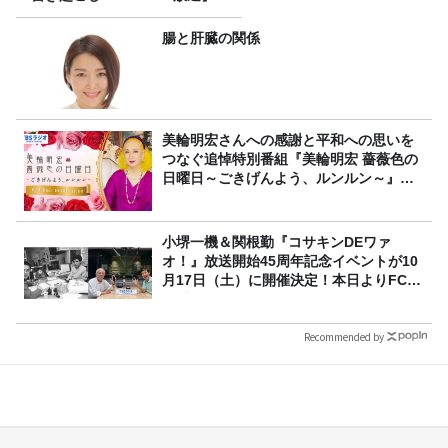
腸と肝臓の関係
美輪明宏さんへの感謝と平和への思いを
つなぐ追悼特別番組『美輪明宏 薔薇色の
日曜日～ごきげんよう、ルンルン～』
8/9（日）16時放送
小堺一機＆関根勤『コサキンDEワァ
オ！』放送開始45周年記念イベントが10
月17日（土）に開催決定！本日よりFC先
行受付スタート！
Recommended by