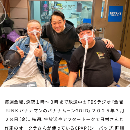
お知らせ
イベント・グッズ
YouTube
会社情報
毎週金曜、深夜１時～３時まで放送中のTBSラジオ『金曜
JUNK バナナマンのバナナムーンGOLD』２０２５年３月
２８日（金）。先週、生放送やアフタートークで日村さんと
作家のオークラさんが使っているCPAP（シーパップ：睡眠