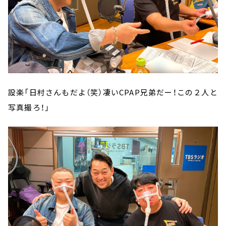
設楽「日村さんもだよ（笑）凄いCPAP兄弟だー！この２人と
写真撮ろ！」