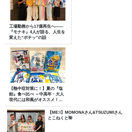
工場勤務から17億再生へ——
『モナキ』4人が語る、人生を
変えた“ポチッ”の話
【熱中症対策に！】夏の『塩
飴』食べ比べ ～中高年・大人
世代には和風がオススメ！
味・食感・機能性いろいろ！
～
【ME:I】MOMONAさん&TSUZUMIさん
とこねくと🌺