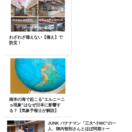
わざわざ備えない【備え】で
防災！
南米の海で起こる”エルニーニ
ョ現象”はなぜ日本に影響す
る？【気象予報士が解説】
JUNK バナナマン「三大“小MC”の一
人、陣内智則さんとほぼ同期トー