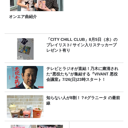
オンエア曲紹介
「CITY CHILL CLUB」8月5日（水）の
プレイリスト/ サイン入りステッカープ
レゼント有り
テレビとラジオが直結！乃木に粛清され
た“悪役たち”が集結する『VIVANT 悪役
会議室』7/26(日)23時スタート！
知らない人が8割！？#グラニータ の最前
線