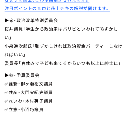
注目ポイントの音声と荻上チキの解説が聞けます。
▶️衆・政治改革特別委員会
桜井議員「学生から政治家はパリピといわれて恥ずかし
い」
小泉進次郎氏「恥ずかしければ政治資金パーティーしなけ
ればいい」
委員長「春休みで子ども来てるからいつも以上に紳士に」
▶️参・予算委員会
✅維新・柳ヶ瀬裕文議員
✅共産・大門実紀史議員
✅れいわ・木村英子議員
✅立憲・小沼巧議員