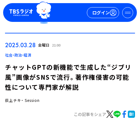
ログイン
マイページ
2025.03.28
金曜日
21:00
新規会員登録
ログイン
社会・政治・経済
チャットGPTの新機能で生成した“ジブリ
風”画像がSNSで流行。著作権侵害の可能
性について専門家が解説
荻上チキ・ Session
今日の番組表
この記事をシェア
週間番組表
トピックス
TBS Podcast