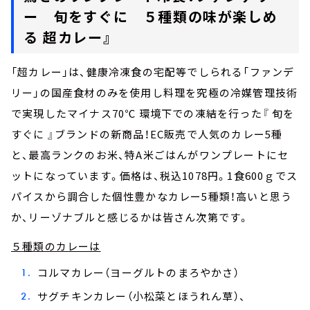
ー 旬をすぐに ５種類の味が楽しめ
る 超カレー』
「超カレー」は、健康冷凍食の宅配等でしられる「ファンデ
リー」の国産食材のみを使用し料理を究極の冷媒管理技術
で実現したマイナス70℃ 環境下での凍結を行った『 旬を
すぐに 』ブランドの新商品！EC販売で人気のカレー5種
と、最高ランクのお米、特A米ごはんがワンプレートにセ
ットになっています。価格は、税込1078円。1食600ｇでス
パイスから調合した個性豊かなカレー5種類！高いと思う
か、リーゾナブルと感じるかは皆さん次第です。
５種類のカレーは
コルマカレー（ヨーグルトのまろやかさ）
サグチキンカレー（小松菜とほうれん草）、