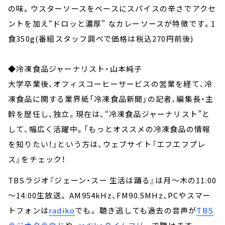
の味。ウスターソースをベースにスパイスの辛さでアクセ
ントを加え“ドロッと濃厚” なカレーソースが特徴です。1
食350g(番組スタッフ調べで価格は税込270円前後)
◆冷凍食品ジャーナリスト・山本純子
大学卒業後、オフィスコーヒーサービスの営業を経て、冷
凍食品に関する業界紙「冷凍食品新聞」の記者、編集長・主
幹を歴任し、独立。現在は、“冷凍食品ジャーナリスト”と
して、幅広く活躍中。「もっとオススメの冷凍食品の情報
を知りたい！」という方は、ウェブサイト『エフエフプレ
ス』をチェック！
TBSラジオ『ジェーン・スー 生活は踊る』は月～木の11:00
～14:00生放送。 AM954kHz、FM90.5MHz、PCやスマー
トフォンは
radiko
でも。 聴き逃しても過去の音声が
TBS