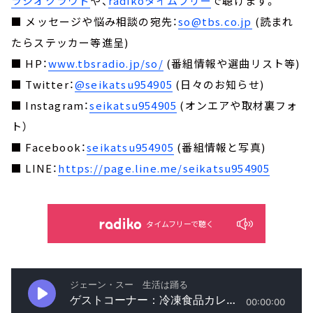
ラジオクラウド
や、
radikoタイムフリー
で聴けます。
■ メッセージや悩み相談の宛先：
so@tbs.co.jp
(読まれ
たらステッカー等進呈)
■ HP：
www.tbsradio.jp/so/
(番組情報や選曲リスト等)
■ Twitter：
@seikatsu954905
(日々のお知らせ)
■ Instagram：
seikatsu954905
(オンエアや取材裏フォ
ト）
■ Facebook：
seikatsu954905
(番組情報と写真)
■ LINE：
https://page.line.me/seikatsu954905
タイムフリーで聴く