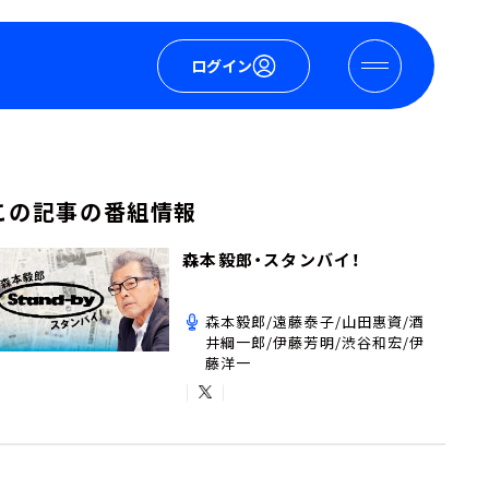
ログイン
この記事の番組情報
森本毅郎・スタンバイ！
森本毅郎/遠藤泰子/山田惠資/酒
井綱一郎/伊藤芳明/渋谷和宏/伊
藤洋一