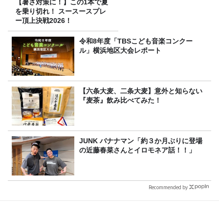
【暑さ対策に！】この1本で夏
を乗り切れ！ スースースプレ
ー頂上決戦2026！
令和8年度「TBSこども音楽コンクー
ル」横浜地区大会レポート
【六条大麦、二条大麦】意外と知らない
『麦茶』飲み比べてみた！
JUNK バナナマン「約３か月ぶりに登場
の近藤春菜さんとイロモネア話！！」
Recommended by