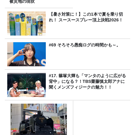
被災地の現状
【暑さ対策に！】この1本で夏を乗り切
れ！ スースースプレー頂上決戦2026！
#69 そろそろ愚痴ログの時間かも～。
#17. 篠塚大輝も「マンタのように広がる
背中」になる？！TBS齋藤慎太郎アナに
聞くメンズフィジークの魅力！！