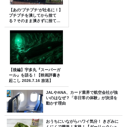
【あの‘プチプチ‘が社名に！】
プチプチを潰してから捨て
る？そのまま潰さずに捨て
る？
【後編】宇多丸『スーパーガ
ール』を語る！【映画評書き
起こし 2026.7.16 放送】
JALやANA、カード業界で航空会社が強
いのはなぜ？「非日常の体験」が決済を
動かす理由
おうちにいながらハワイ気分！ きざみに
んにくで簡単！本格！【ガーリックシュ