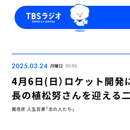
今日の番組表
トピッ
週間番組表
TBS
Podca
お知ら
2025.03.24
月曜日
00:00
4月6日(日）ロケット開
長の植松努さんを迎える
嶌信彦 人生百景「志の人たち」