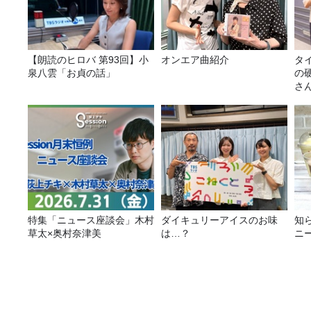
【朗読のヒロバ 第93回】小
オンエア曲紹介
タ
泉八雲「お貞の話」
の
さ
特集「ニュース座談会」木村
ダイキュリーアイスのお味
知
草太×奥村奈津美
は…？
ニ