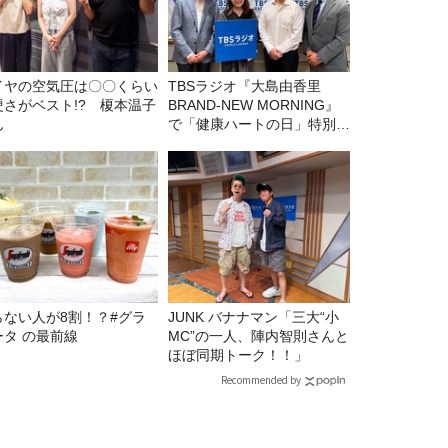
イヤの空気圧は〇〇くらい
TBSラジオ『大島由香里
硬さがベスト!? 榎本温子
BRAND-NEW MORNING』
ん
で「健康ハートの日」特別企
画を8/10（月）に放送
らない人が8割！？#グラ
JUNK バナナマン「三大“小
ータ の最前線
MC”の一人、陣内智則さんと
ほぼ同期トーク！！」
Recommended by