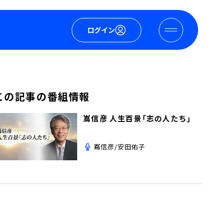
ログイン
この記事の番組情報
嶌信彦 人生百景「志の人たち」
嶌信彦/安田佑子