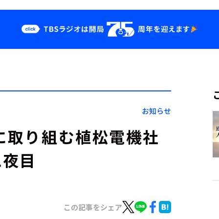
クス
イベント・グッ
ズ
st
YouTube
せ
会社情報
お知らせ
発に取り組む植松電機社
二夜目
この記事をシェア