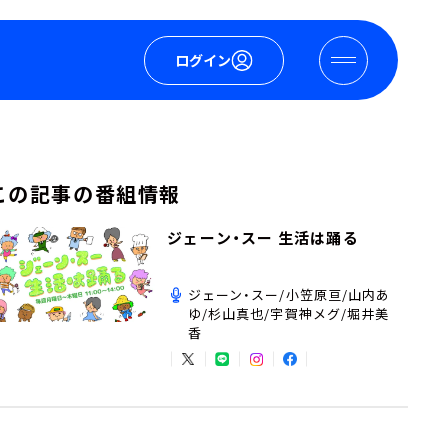
ログイン
この記事の番組情報
ジェーン・スー 生活は踊る
ジェーン・スー/小笠原亘/山内あ
ゆ/杉山真也/宇賀神メグ/堀井美
香