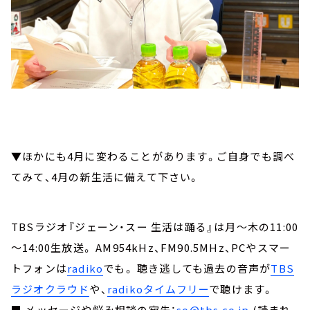
▼ほかにも4月に変わることがあります。ご自身でも調べ
てみて、4月の新生活に備えて下さい。
TBSラジオ『ジェーン・スー 生活は踊る』は月～木の11:00
～14:00生放送。 AM954kHz、FM90.5MHz、PCやスマー
トフォンは
radiko
でも。 聴き逃しても過去の音声が
TBS
ラジオクラウド
や、
radikoタイムフリー
で聴けます。
■ メッセージや悩み相談の宛先：
so@tbs.co.jp
(読まれ