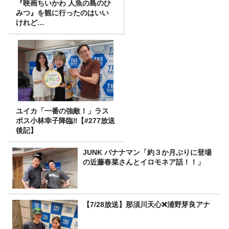
『映画ちいかわ 人魚の島のひ
みつ』を観に行ったのはいい
けれど…
ユイカ「一番の強敵！」ラス
ボス小林幸子降臨‼【#277放送
後記】
JUNK バナナマン「約３か月ぶりに登場
の近藤春菜さんとイロモネア話！！」
【7/28放送】那須川天心❌浦野芽良アナ