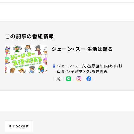
この記事の番組情報
ジェーン・スー 生活は踊る
ジェーン・スー/小笠原亘/山内あゆ/杉
山真也/宇賀神メグ/堀井美香
# Podcast