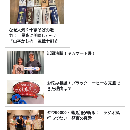
なぜ人気？十割そばの魅
力！ 最高に美味しかった
『山本かじの「国産十割そ
ば」』とは？【十割そば10種
食べ比べ】
話題沸騰！ギガマート展！
お悩み相談！ブラックコーヒーを克服で
きた理由は？
ダウ90000・蓮見翔が斬る！「ラジオ流
行ってない」発言の真意