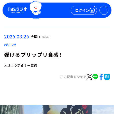
ログイン
マイページ
2025.03.25
火曜日
07:30
新規会員登録
ログイン
お知らせ
弾けるプリップリ食感！
おはよう定食｜一直線
この記事をシェア
今日の番組表
週間番組表
トピックス
TBS Podcast