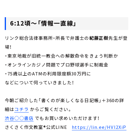
6:12頃～「情報一直線」
リンク総合法律事務所・所長で弁護士の
紀藤正樹
先生が登
場！
・東京地裁が旧統一教会への解散命令をきょう判断か
・オンラインカジノ問題でプロ野球選手に制裁金
・75歳以上のATMの利用限度額30万円に
などについて伺っていきました！
今朝ご紹介した「書くのが楽しくなる日記帳」＋360の詳
細は
コチラ
からご覧ください。
渋谷○○書店
でもお買い求めいただけます！
さくさく作文教室®︎公式LINE
https://lin.ee/HVl2XiP