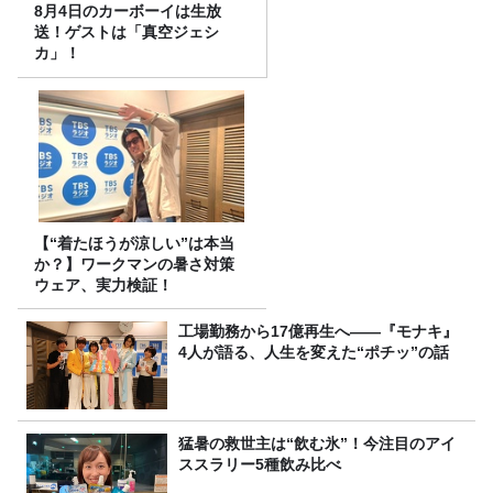
8月4日のカーボーイは生放
送！ゲストは「真空ジェシ
カ」！
【“着たほうが涼しい”は本当
か？】ワークマンの暑さ対策
ウェア、実力検証！
工場勤務から17億再生へ——『モナキ』
4人が語る、人生を変えた“ポチッ”の話
猛暑の救世主は“飲む氷”！今注目のアイ
ススラリー5種飲み比べ