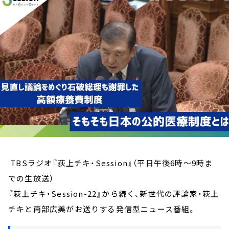
お知らせ
イベント・グッズ
YouTube
会社情報
TBSラジオ『荻上チキ・Session』（平日午後6時～9時ま
での生放送）
『荻上チキ・Session-22』から続く、新世代の評論家・荻上
チキと南部広美がお送りする発信型ニュース番組。