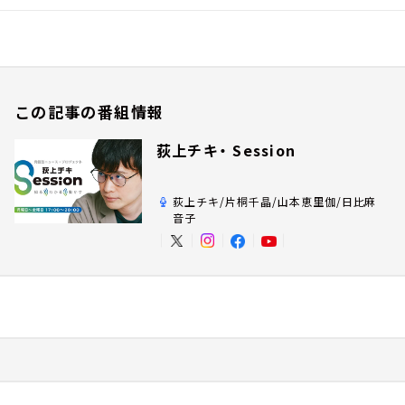
この記事の番組情報
荻上チキ・ Session
荻上チキ/片桐千晶/山本恵里伽/日比麻
音子