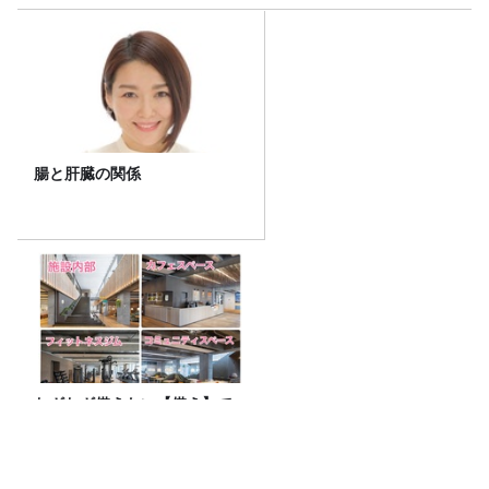
腸と肝臓の関係
わざわざ備えない【備え】で
防災！