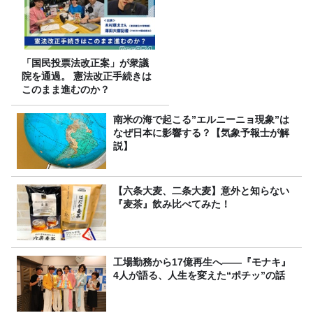
「国民投票法改正案」が衆議
院を通過。 憲法改正手続きは
このまま進むのか？
南米の海で起こる”エルニーニョ現象”は
なぜ日本に影響する？【気象予報士が解
説】
【六条大麦、二条大麦】意外と知らない
『麦茶』飲み比べてみた！
工場勤務から17億再生へ——『モナキ』
4人が語る、人生を変えた“ポチッ”の話