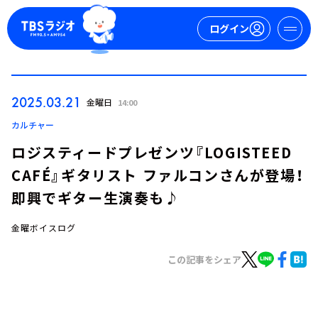
ログイン
マイページ
2025.03.21
金曜日
14:00
新規会員登録
ログイン
カルチャー
ロジスティードプレゼンツ『LOGISTEED
CAFÉ』ギタリスト ファルコンさんが登場！
即興でギター生演奏も♪
金曜ボイスログ
今日の番組表
この記事をシェア
週間番組表
トピックス
TBS Podcast