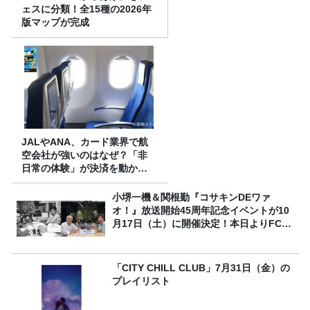
ェスに分類！全15種の2026年
版マップが完成
JALやANA、カード業界で航
空会社が強いのはなぜ？「非
日常の体験」が決済を動かす
理由
小堺一機＆関根勤『コサキンDEワァ
オ！』放送開始45周年記念イベントが10
月17日（土）に開催決定！本日よりFC先
行受付スタート！
「CITY CHILL CLUB」7月31日（金）の
プレイリスト