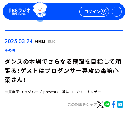
ログイン
マイページ
2025.03.24
月曜日
15:00
新規会員登録
ログイン
その他
ダンスの本場でさらなる飛躍を目指して頑
張る！ゲストはプロダンサー専攻の森﨑心
菜さん！
滋慶学園COMグループ presents 夢はココから！サンデー！
今日の番組表
この記事をシェア
週間番組表
トピックス
TBS Podcast