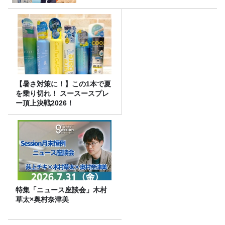
【暑さ対策に！】この1本で夏
を乗り切れ！ スースースプレ
ー頂上決戦2026！
特集「ニュース座談会」木村
草太×奥村奈津美