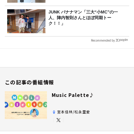
JUNK バナナマン「三大“小MC”の一
人、陣内智則さんとほぼ同期トー
ク！！」
Recommended by
この記事の番組情報
Music Palette♪
宮本佳林/松永里愛