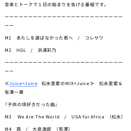
音楽とトークで１日の始まりを告げる番組です。
ーーーーーーーーーーーーーーーーーーーーーーーーー
ーー
M1 あたしを選ばなかった君へ / コレサワ
M2 HGL / 浜浦彩乃
ーーーーーーーーーーーーーーーーーーーーーーーーー
ーー
≪
Juice=Juice
松永里愛のMIX=Juice≫ 松永里愛＆
有澤一華
『子供の頃好きだった曲』
M3 We Are The World / USA for Africa （松永）
M4 孫 / 大泉逸郎 （有澤）