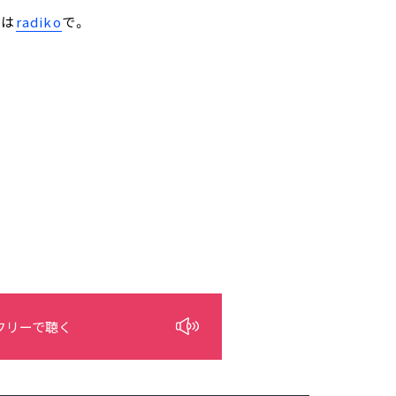
トは
radiko
で。
フリーで聴く