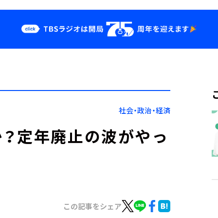
クス
イベント・グッ
ズ
st
YouTube
せ
会社情報
社会・政治・経済
か？定年廃止の波がやっ
この記事をシェア