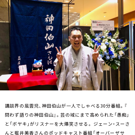
お知らせ
イベント・グッズ
YouTube
会社情報
講談界の風雲児、神田伯山が一人でしゃべる30分番組。『
問わず語りの神田伯山』。芸の域にまで高められた「愚痴」
と「ボヤキ」がリスナーを大爆笑させる。 ジェーン・スーさ
んと堀井美香さんのポッドキャスト番組「オーバーザサ