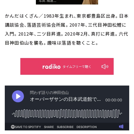
かんだはくざん／1983年生まれ、東京都豊島区出身。日本
講談協会、落語芸術協会所属。2007年、三代目神田松鯉に
入門。2012年、二ツ目昇進。2020年2月、真打に昇進。六代
目神田伯山を襲名。趣味は落語を聴くこと。
タイムフリーで聴く