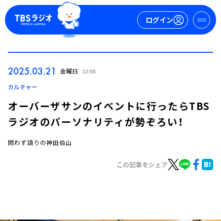
ログイン
マイページ
2025.03.21
金曜日
22:04
新規会員登録
ログイン
カルチャー
オーバーザサンのイベントに行ったらTBS
ラジオのパーソナリティが勢ぞろい！
問わず語りの神田伯山
この記事をシェア
今日の番組表
週間番組表
トピックス
TBS Podcast