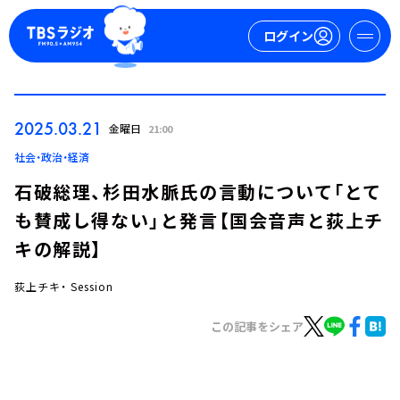
ログイン
マイページ
2025.03.21
金曜日
21:00
新規会員登録
ログイン
社会・政治・経済
石破総理、杉田水脈氏の言動について「とて
も賛成し得ない」と発言【国会音声と荻上チ
キの解説】
荻上チキ・ Session
今日の番組表
この記事をシェア
週間番組表
トピックス
TBS Podcast