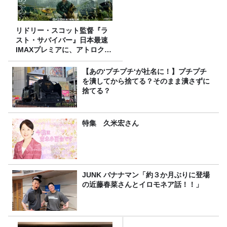
リドリー・スコット監督『ラ
スト・サバイバー』日本最速
IMAXプレミアに、アトロクリ
スナー60名をご招待！
【あの‘プチプチ‘が社名に！】プチプチ
を潰してから捨てる？そのまま潰さずに
捨てる？
特集 久米宏さん
JUNK バナナマン「約３か月ぶりに登場
の近藤春菜さんとイロモネア話！！」