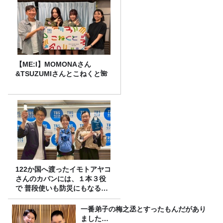
【ME:I】MOMONAさん
&TSUZUMIさんとこねくと🌺
122か国へ渡ったイモトアヤコ
さんのカバンには、１本３役
で 普段使いも防災にもなる最
強の棒が入っていた！
一番弟子の梅之丞とすったもんだがあり
ました…