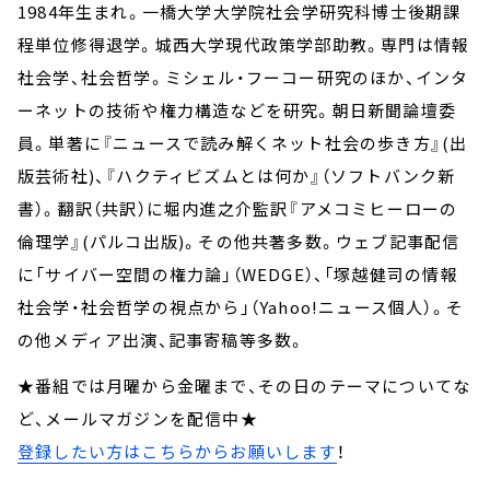
1984年生まれ。一橋大学大学院社会学研究科博士後期課
程単位修得退学。城西大学現代政策学部助教。専門は情報
社会学、社会哲学。ミシェル・フーコー研究のほか、インタ
ーネットの技術や権力構造などを研究。朝日新聞論壇委
員。単著に『ニュースで読み解くネット社会の歩き方』(出
版芸術社)、『ハクティビズムとは何か』（ソフトバンク新
書）。翻訳（共訳）に堀内進之介監訳『アメコミヒーローの
倫理学』(パルコ出版)。その他共著多数。ウェブ記事配信
に「サイバー空間の権力論」（WEDGE）、「塚越健司の情報
社会学・社会哲学の視点から」（Yahoo!ニュース個人）。そ
の他メディア出演、記事寄稿等多数。
★番組では月曜から金曜まで、その日のテーマについてな
ど、メールマガジンを配信中★
登録したい方はこちらからお願いします
！