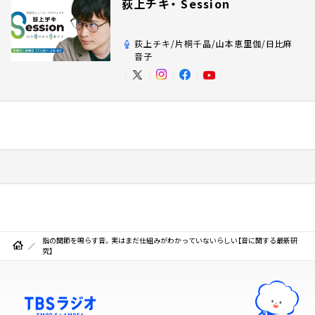
荻上チキ・ Session
荻上チキ/片桐千晶/山本恵里伽/日比麻
音子
指の関節を鳴らす音。実はまだ仕組みがわかっていないらしい【音に関する最新研
究】