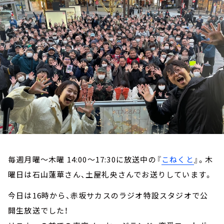
お知らせ
イベント・グッズ
YouTube
会社情報
毎週月曜～木曜 14:00～17:30に放送中の『
こねくと
』。木
曜日は石山蓮華さん、土屋礼央さんでお送りしています。
今日は16時から、赤坂サカスのラジオ特設スタジオで公
開生放送でした！