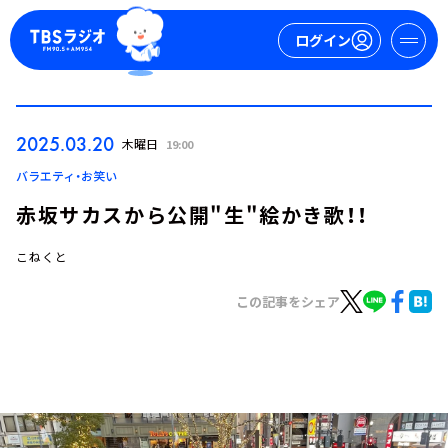
ログイン
マイページ
2025.03.20
木曜日
19:00
新規会員登録
ログイン
バラエティ・お笑い
赤坂サカスから公開"生"絵かき歌！！
こねくと
この記事をシェア
今日の番組表
週間番組表
トピックス
TBS Podcast