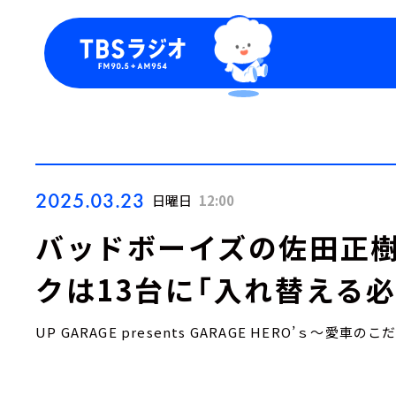
今日の番組表
トピッ
週間番組表
TBS
Podca
お知ら
2025.03.23
日曜日
12:00
バッドボーイズの佐田正樹
クは13台に「入れ替える
UP GARAGE presents GARAGE HERO’ｓ～愛車の