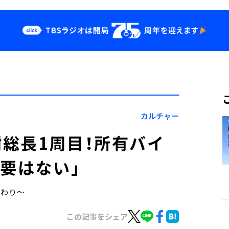
クス
イベント・グッ
ズ
st
YouTube
せ
会社情報
カルチャー
総長1周目！所有バイ
必要はない」
こだわり～
この記事をシェア