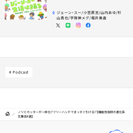
ジェーン・スー/小笠原亘/山内あゆ/杉
山真也/宇賀神メグ/堀井美香
# Podcast
ノリとカッターが一体化⁉フリーハンドでまっすぐ引ける⁉【機能性抜群の進化系
文房具4選】