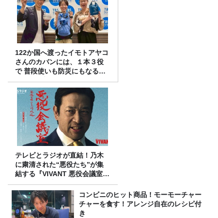
122か国へ渡ったイモトアヤコ
さんのカバンには、１本３役
で 普段使いも防災にもなる最
強の棒が入っていた！
テレビとラジオが直結！乃木
に粛清された“悪役たち”が集
結する『VIVANT 悪役会議室』
7/26(日)23時スタート！
コンビニのヒット商品！モーモーチャー
チャーを食す！アレンジ自在のレシピ付
き