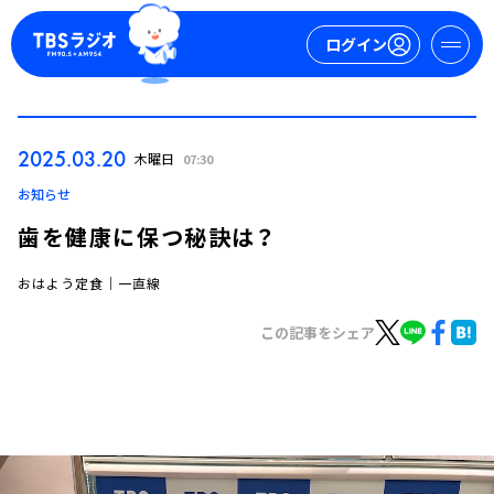
ログイン
マイページ
2025.03.20
木曜日
07:30
新規会員登録
ログイン
お知らせ
歯を健康に保つ秘訣は？
おはよう定食｜一直線
この記事をシェア
今日の番組表
週間番組表
トピックス
TBS Podcast