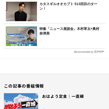
カタスギルオオカブト 513回目のター
ン！
特集「ニュース座談会」木村草太×奥村
奈津美
Recommended by
この記事の番組情報
おはよう定食｜一直線