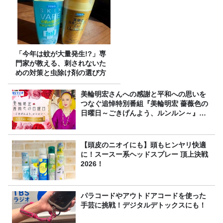
「今年は蚊が大量発生!?」専
門家が教える、刺されないた
めの対策と虫除け剤の選び方
美輪明宏さんへの感謝と平和への思いを
つなぐ追悼特別番組『美輪明宏 薔薇色の
日曜日～ごきげんよう、ルンルン～』
8/9（日）16時放送
【頭皮のニオイにも】頭もヒンヤリ快適
に！スースー系ヘッドスプレー 頂上決戦
2026！
パラコードやアウトドアコードを使った
手芸に挑戦！デジタルデトックスにも！