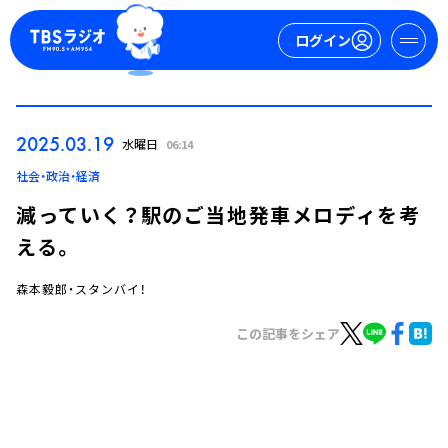
ログイン
マイページ
2025.03.19
水曜日
06:14
新規会員登録
ログイン
社会・政治・経済
減っていく？駅のご当地発車メロディを考
える。
森本毅郎・スタンバイ！
この記事をシェア
今日の番組表
週間番組表
トピックス
TBS Podcast