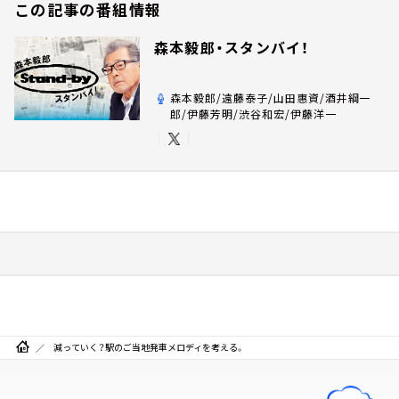
この記事の番組情報
森本毅郎・スタンバイ！
森本毅郎/遠藤泰子/山田惠資/酒井綱一
郎/伊藤芳明/渋谷和宏/伊藤洋一
減っていく？駅のご当地発車メロディを考える。