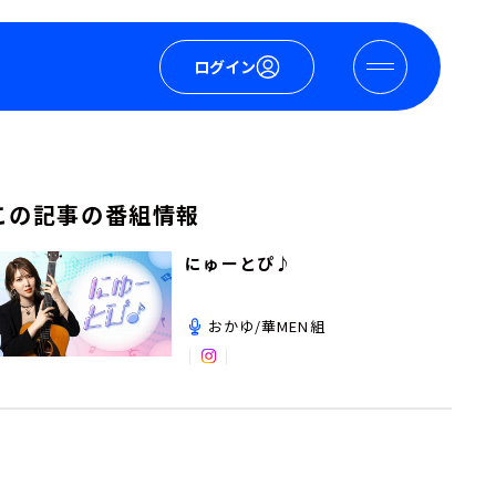
ログイン
この記事の番組情報
にゅーとぴ♪
おかゆ/華MEN組