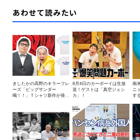
あわせて読みたい
きしたかの高野のキラーフレ
8月4日のカーボーイは生放
南
ーズ「ビッグサンダー
送！ゲストは「真空ジェシ
ニ
喝！！」Ｔシャツ新作が発売
カ」！
す
決定！