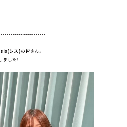
-----------------------
-----------------------
プ
sis(シス)
の皆さん。
しました！