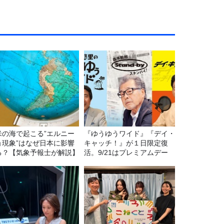
米の海で起こる”エルニー
『ゆうゆうワイド』『デイ・
ョ現象”はなぜ日本に影響
キャッチ！』が１日限定復
る？【気象予報士が解説】
活。9/21はプレミアムデー