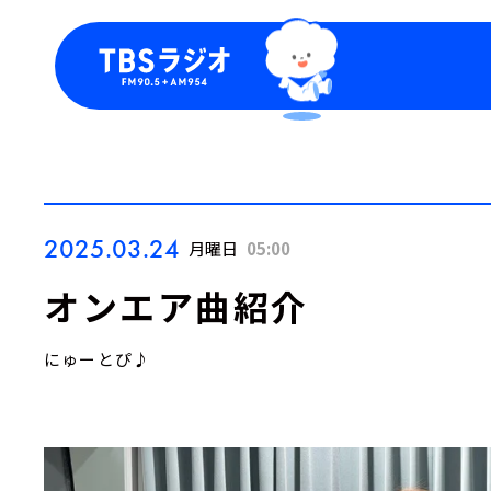
今日の番組表
トピッ
週間番組表
TBS
Podca
お知ら
2025.03.24
月曜日
05:00
オンエア曲紹介
にゅーとぴ♪