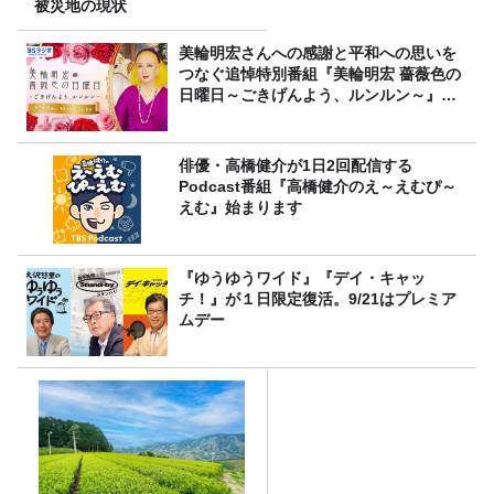
被災地の現状
美輪明宏さんへの感謝と平和への思いを
つなぐ追悼特別番組『美輪明宏 薔薇色の
日曜日～ごきげんよう、ルンルン～』
8/9（日）16時放送
俳優・高橋健介が1日2回配信する
Podcast番組『高橋健介のえ～えむぴ～
えむ』始まります
『ゆうゆうワイド』『デイ・キャッ
チ！』が１日限定復活。9/21はプレミア
ムデー