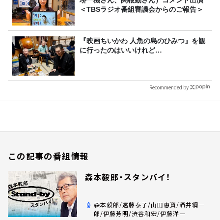
堺一機さん、関根勤さん）コメント出演
＜TBSラジオ番組審議会からのご報告＞
『映画ちいかわ 人魚の島のひみつ』を観
に行ったのはいいけれど…
Recommended by
この記事の番組情報
森本毅郎・スタンバイ！
森本毅郎/遠藤泰子/山田惠資/酒井綱一
郎/伊藤芳明/渋谷和宏/伊藤洋一