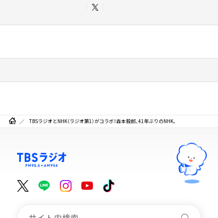
TBSラジオとNHK（ラジオ第1）がコラボ！森本毅郎、41年ぶりのNHK。