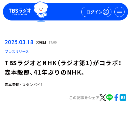
ログイン
マイページ
2025.03.18
火曜日
17:00
新規会員登録
ログイン
プレスリリース
TBSラジオとNHK（ラジオ第1）がコラボ！
森本毅郎、41年ぶりのNHK。
森本毅郎・スタンバイ！
この記事をシェア
今日の番組表
週間番組表
トピックス
TBS Podcast