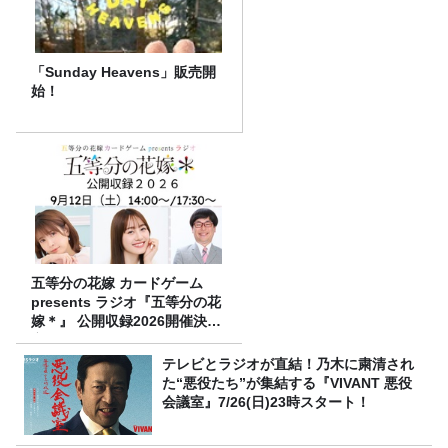
「Sunday Heavens」販売開
始！
五等分の花嫁 カードゲーム
presents ラジオ『五等分の花
嫁＊』 公開収録2026開催決
定！
テレビとラジオが直結！乃木に粛清され
た“悪役たち”が集結する『VIVANT 悪役
会議室』7/26(日)23時スタート！