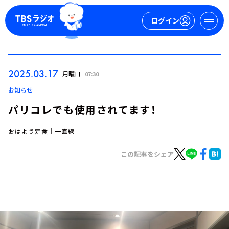
ログイン
マイページ
2025.03.17
月曜日
07:30
新規会員登録
ログイン
お知らせ
パリコレでも使用されてます！
おはよう定食｜一直線
この記事をシェア
今日の番組表
週間番組表
トピックス
TBS Podcast