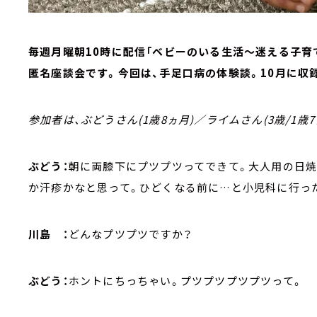
毎週月曜朝10時に配信「ベビーのいる生活～迷える子育て
匿名座談会です。今回は、手足口病の体験談。10月に収
参加者は、ぶどうさん(1歳8ヵ月)／ライムさん(3歳/1歳
ぶどう：
朝に両膝下にプツプツってできて。大人用の日焼
か汗疹かなと思って。ひどくなる前に…と小児科に行っ
川島 ：
どんなプツプツですか？
ぶどう：
ホントにちっちゃい。プツプツプツプツって。