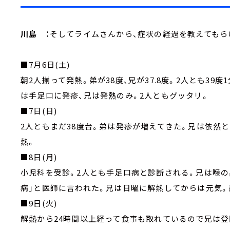
川島 ：
そしてライムさんから、症状の経過を教えてもら
■7月6日(土)
朝2人揃って発熱。弟が38度、兄が37.8度。2人とも39
は手足口に発疹、兄は発熱のみ。2人ともグッタリ。
■7日(日)
2人ともまだ38度台。弟は発疹が増えてきた。兄は依然
熱。
■8日(月)
小児科を受診。2人とも手足口病と診断される。兄は喉の
病」と医師に言われた。兄は日曜に解熱してからは元気。
■9日(火)
解熱から24時間以上経って食事も取れているので兄は登