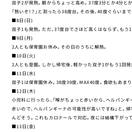
双子2が発熱。朝からちょっと高め。37度3分とか4分と
「熱いぞ！？」と測ったら38度台。その後、40度ぐらいま
■8日(日)
双子1も発熱。ただ、37度台でさほど高くはならず、もう
■9日(月)
2人とも保育園お休み。その日のうちに解熱。
■10日(火)
2人とも登園。しかし帰宅後、軽かった双子1がもう1回発
■11日(水)
双子1は保育園休み。38度39度、MAX40度。食欲もあ
■12日(木)
小児科に行ったら、「喉がちょっと赤いから、ヘルパンギ
赤いので､ヘルパンギーナの可能性が高いですね」と。帰
んどそう。これもカロナールで対応。夜には結構下がっ
■13日(金)