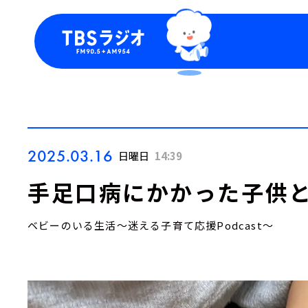
今日の番組表
トピッ
週間番組表
TBS
Podca
お知ら
2025.03.16
日曜日
14:39
手足口病にかかった子供
ベビーのいる生活～迷える子育て応援Podcast～