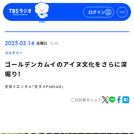
ログイン
マイページ
2025.03.14
金曜日
21:10
新規会員登録
ログイン
カルチャー
ゴールデンカムイのアイヌ文化をさらに深
堀り！
天気×エンタメ「天タメPodcast」
この記事をシェア
今日の番組表
週間番組表
トピックス
TBS Podcast