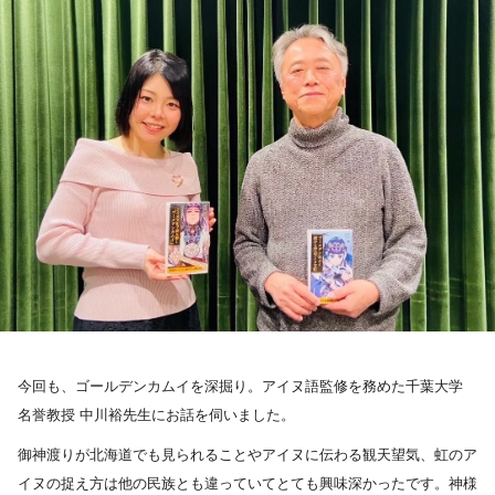
お知らせ
イベント・グッズ
YouTube
会社情報
今回も、ゴールデンカムイを深掘り。アイヌ語監修を務めた千葉大学
名誉教授 中川裕先生にお話を伺いました。
御神渡りが北海道でも見られることやアイヌに伝わる観天望気、虹のア
イヌの捉え方は他の民族とも違っていてとても興味深かったです。神様