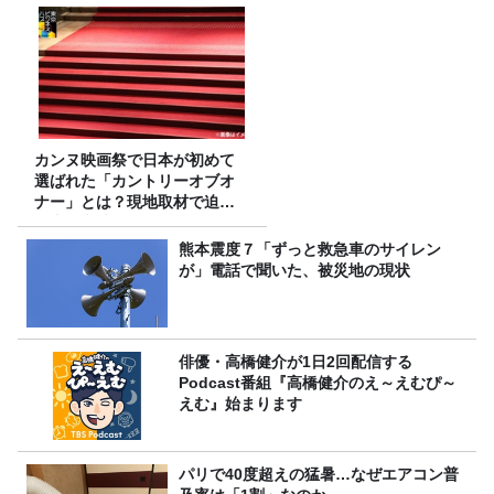
カンヌ映画祭で日本が初めて
選ばれた「カントリーオブオ
ナー」とは？現地取材で迫る
選出の意味
熊本震度７「ずっと救急車のサイレン
が」電話で聞いた、被災地の現状
俳優・高橋健介が1日2回配信する
Podcast番組『高橋健介のえ～えむぴ～
えむ』始まります
パリで40度超えの猛暑…なぜエアコン普