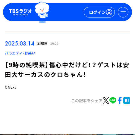
ログイン
マイページ
2025.03.14
金曜日
19:22
新規会員登録
ログイン
バラエティ・お笑い
【9時の純喫茶】傷心中だけど！？ゲストは安
田大サーカスのクロちゃん！
ONE-J
この記事をシェア
今日の番組表
週間番組表
トピックス
TBS Podcast