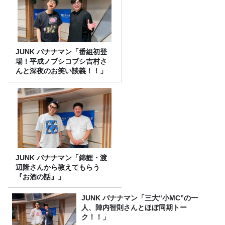
JUNK バナナマン「番組初登
場！平成ノブシコブシ吉村さ
んと深夜のお笑い談義！！」
JUNK バナナマン「錦鯉・渡
辺隆さんから教えてもらう
『お酒の話』」
JUNK バナナマン「三大“小MC”の一
人、陣内智則さんとほぼ同期トー
ク！！」