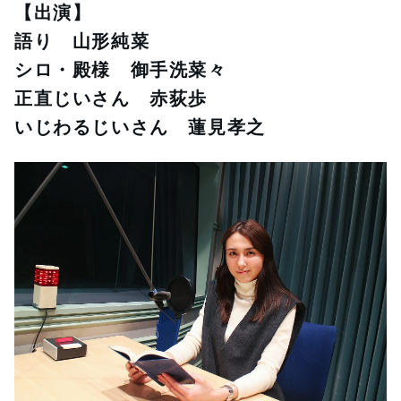
【出演】
語り　山形純菜
シロ・殿様　御手洗菜々
正直じいさん　赤荻歩
いじわるじいさん　蓮見孝之