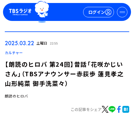
ログイン
マイページ
2025.03.22
土曜日
22:55
新規会員登録
ログイン
カルチャー
【朗読のヒロバ 第24回】昔話「花咲かじい
さん」（TBSアナウンサー赤荻歩 蓮見孝之
山形純菜 御手洗菜々）
朗読のヒロバ
今日の番組表
この記事をシェア
週間番組表
トピックス
TBS Podcast