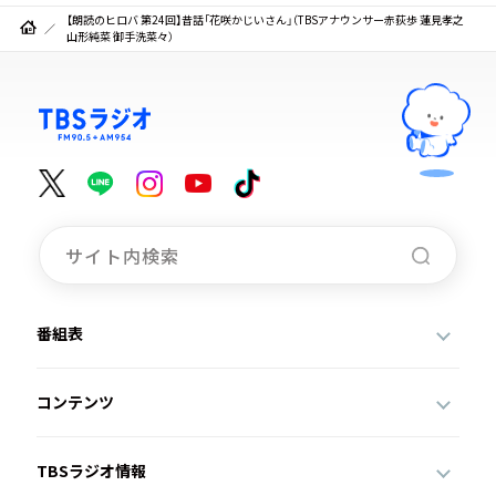
【朗読のヒロバ 第24回】昔話「花咲かじいさん」（TBSアナウンサー赤荻歩 蓮見孝之
山形純菜 御手洗菜々）
番組表
コンテンツ
TBSラジオ情報